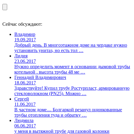
Сейчас обсуждают:
Владимир
19.09.2017
Добрый день. В многоэтажном доме на чердаке нужно
установить унитаз, но есть тол …
Лидия
23.06.2017
Нужно определить момент в основании дымовой трубы
котельной . высота трубы 48 ме …
Геннадий Владимирович
18.06.2017
Здравствуйте! Купил трубу Ростурпласт, армированную
стекловолокном (PN25). Можно …
Сергей
11.06.2017
В частном доме.... Болгаркой резанул оцинкованные
трубы отопления туда и обратку …
Людмила
06.06.2017
у меня в вытяжной трубе для газовой колонки