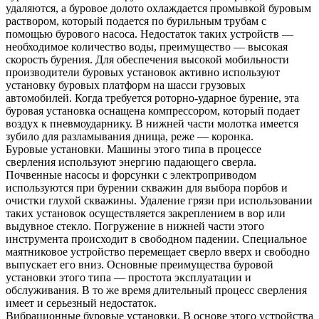
удаляются, а буровое долото охлаждается промывкой буровым
раствором, который подается по бурильным трубам с
помощью бурового насоса. Недостаток таких устройств —
необходимое количество воды, преимущество — высокая
скорость бурения. Для обеспечения высокой мобильности
производители буровых установок активно используют
установку буровых платформ на шасси грузовых
автомобилей. Когда требуется роторно-ударное бурение, эта
буровая установка оснащена компрессором, который подает
воздух к пневмоударнику. В нижней части молотка имеется
зубило для разламывания днища, реже — коронка.
Буровые установки. Машины этого типа в процессе
сверления используют энергию падающего сверла.
Почвенные насосы и форсунки с электроприводом
используются при бурении скважин для выбора порбов и
очистки глухой скважины. Удаление грязи при использовании
таких установок осуществляется закреплением в вор или
выдувное стекло. Погружение в нижней части этого
инструмента происходит в свободном падении. Специальное
маятниковое устройство перемещает сверло вверх и свободно
выпускает его вниз. Основные преимущества буровой
установки этого типа — простота эксплуатации и
обслуживания. В то же время длительный процесс сверления
имеет и серьезный недостаток.
Вибрационные буровые установки. В основе этого устройства