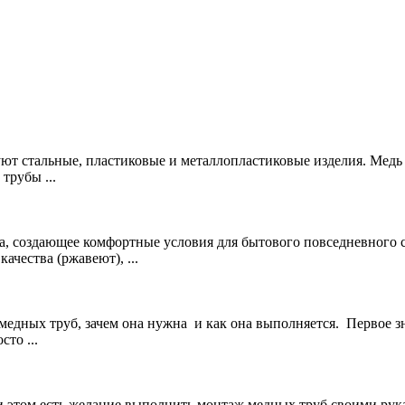
уют стальные, пластиковые и металлопластиковые изделия. Медь
трубы ...
ва, создающее комфортные условия для бытового повседневного
ачества (ржавеют), ...
я медных труб, зачем она нужна и как она выполняется. Первое 
сто ...
 этом есть желание выполнить монтаж медных труб своими рукам