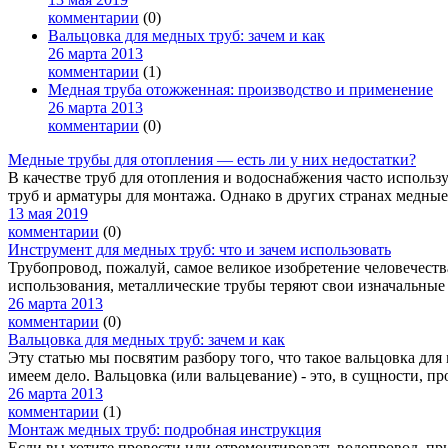
комментарии
(0)
Вальцовка для медных труб: зачем и как
26 марта 2013
комментарии
(1)
Медная труба отожженная: производство и применение
26 марта 2013
комментарии
(0)
Медные трубы для отопления — есть ли у них недостатки?
В качестве труб для отопления и водоснабжения часто использ
труб и арматуры для монтажа. Однако в других странах медные 
13 мая 2019
комментарии
(0)
Инструмент для медных труб: что и зачем использовать
Трубопровод, пожалуй, самое великое изобретение человечест
использования, металлические трубы теряют свои изначальные к
26 марта 2013
комментарии
(0)
Вальцовка для медных труб: зачем и как
Эту статью мы посвятим разбору того, что такое вальцовка дл
имеем дело. Вальцовка (или вальцевание) - это, в сущности, про
26 марта 2013
комментарии
(1)
Монтаж медных труб: подробная инструкция
Если вы хотите провести или отремонтировать водопровод, при