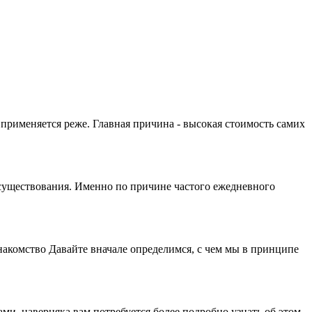
 применяется реже. Главная причина - высокая стоимость самих
 существования. Именно по причине частого ежедневного
знакомство Давайте вначале определимся, с чем мы в принципе
и, наверняка вам потребуется более подробно узнать об этом.