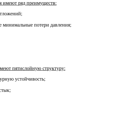
я имеют ряд преимуществ:
отложений;
е минимальные потери давления;
имеют пятислойную структуру:
урную устойчивость;
стык;