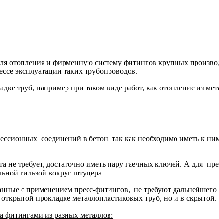
ля отопления и фирменную систему фитингов крупных производ
ессе эксплуатации таких трубопроводов.
ке труб, например при таком виде работ, как отопление из мет
рессионных соединений в бетон, так как необходимо иметь к н
 не требует, достаточно иметь пару гаечных ключей. А для пр
ьной гильзой вокруг штуцера.
анные с применением пресс-фитингов, не требуют дальнейшего о
 открытой прокладке металлопластиковых труб, но и в скрытой.
а фитингами из разных металлов: