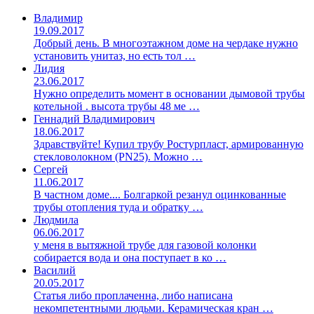
Владимир
19.09.2017
Добрый день. В многоэтажном доме на чердаке нужно
установить унитаз, но есть тол …
Лидия
23.06.2017
Нужно определить момент в основании дымовой трубы
котельной . высота трубы 48 ме …
Геннадий Владимирович
18.06.2017
Здравствуйте! Купил трубу Ростурпласт, армированную
стекловолокном (PN25). Можно …
Сергей
11.06.2017
В частном доме.... Болгаркой резанул оцинкованные
трубы отопления туда и обратку …
Людмила
06.06.2017
у меня в вытяжной трубе для газовой колонки
собирается вода и она поступает в ко …
Василий
20.05.2017
Статья либо проплаченна, либо написана
некомпетентными людьми. Керамическая кран …