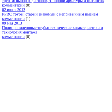
трубам: выбор радиаторов, запорной арматуры и фитингов
комментарии
(0)
02 июня 2013
PPRC трубы: старый знакомый с непривычным именем
комментарии
(1)
09 мая 2013
Полипропиленовые трубы: технические характеристики и
технология монтажа
комментарии
(0)