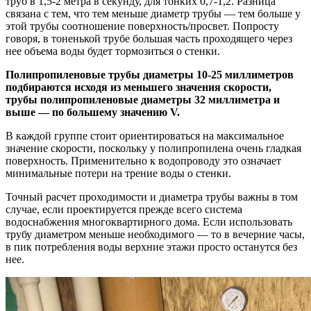
труб в 1,5-2 метра в секунду, для тонких 0,7-1,2. Разница
связана с тем, что тем меньше диаметр трубы — тем больше у
этой трубы соотношение поверхность/просвет. Попросту
говоря, в тоненькой трубе большая часть проходящего через
нее объема воды будет тормозиться о стенки.
Полипропиленовые трубы диаметры 10-25 миллиметров
подбираются исходя из меньшего значения скорости,
трубы полипропиленовые диаметры 32 миллиметра и
выше — по большему значению V.
В каждой группе стоит ориентироваться на максимальное
значение скорости, поскольку у полипропилена очень гладкая
поверхность. Применительно к водопроводу это означает
минимальные потери на трение воды о стенки.
Точный расчет проходимости и диаметра трубы важны в том
случае, если проектируется прежде всего система
водоснабжения многоквартирного дома. Если использовать
трубу диаметром меньше необходимого — то в вечерние часы,
в пик потребления воды верхние этажи просто останутся без
нее.