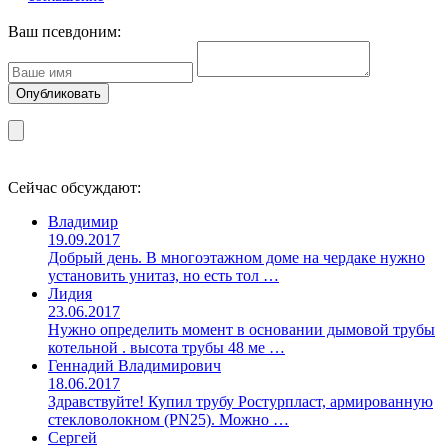
Ваш псевдоним:
Сейчас обсуждают:
Владимир
19.09.2017
Добрый день. В многоэтажном доме на чердаке нужно
установить унитаз, но есть тол …
Лидия
23.06.2017
Нужно определить момент в основании дымовой трубы
котельной . высота трубы 48 ме …
Геннадий Владимирович
18.06.2017
Здравствуйте! Купил трубу Ростурпласт, армированную
стекловолокном (PN25). Можно …
Сергей