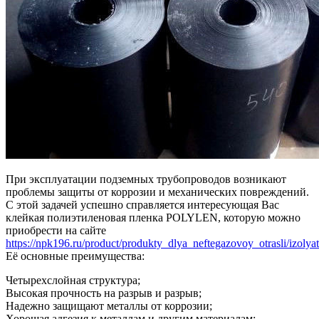
При эксплуатации подземных трубопроводов возникают
проблемы защиты от коррозии и механических повреждений.
С этой задачей успешно справляется интересующая Вас
клейкая полиэтиленовая пленка POLYLEN, которую можно
приобрести на сайте
https://npk196.ru/product/produkty_dlya_neftegazovoy_otrasli/izolyat
Её основные преимущества:
Четырехслойная структура;
Высокая прочность на разрыв и разрыв;
Надежно защищают металлы от коррозии;
Хорошая адгезия к металлам и другим материалам;