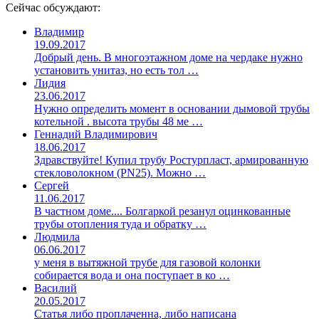
Сейчас обсуждают:
Владимир
19.09.2017
Добрый день. В многоэтажном доме на чердаке нужно
установить унитаз, но есть тол …
Лидия
23.06.2017
Нужно определить момент в основании дымовой трубы
котельной . высота трубы 48 ме …
Геннадий Владимирович
18.06.2017
Здравствуйте! Купил трубу Ростурпласт, армированную
стекловолокном (PN25). Можно …
Сергей
11.06.2017
В частном доме.... Болгаркой резанул оцинкованные
трубы отопления туда и обратку …
Людмила
06.06.2017
у меня в вытяжной трубе для газовой колонки
собирается вода и она поступает в ко …
Василий
20.05.2017
Статья либо проплаченна, либо написана