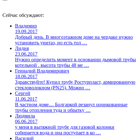
Сейчас обсуждают:
Владимир
19.09.2017
Добрый день. В многоэтажном доме на чердаке нужно
установить унитаз, но есть тол …
Лидия
23.06.2017
Нужно определить момент в основании дымовой трубы
котельной . высота трубы 48 ме …
Геннадий Владимирович
18.06.2017
Здравствуйте! Купил трубу Ростурпласт, армированную
стекловолокном (PN25). Можно …
Сергей
11.06.2017
В частном доме.... Болгаркой резанул оцинкованные
трубы отопления туда и обратку …
Людмила
06.06.2017
у меня в вытяжной трубе для газовой колонки
собирается вода и она поступает в ко …
Василий