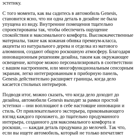
эстетику.
С того момента, как вы садитесь в автомобиль Genesis,
становится ясно, что ни одна деталь в дизайне не была
упущена из виду. Внутренние помещения тщательно
спроектированы так, чтобы обеспечить ощущение
спокойствия и максимального комфорта. Высококачественные
материалы, такие как кожаная обивка премиум-класса,
акценты из натурального дерева и отделка из матового
алюминия, создают общую роскошную атмосферу. Благодаря
инновационным решениям дизайна, таким как окружающее
освещение, которое можно персонализировать в соответствии
с вашим настроением, или многофункциональным сенсорным
экранам, легко интегрированным в приборную панель,
Genesis действительно расширяет границы, когда дело
касается стильных интерьеров.
Подводя итог, можно сказать, что когда дело доходит до
дизайна, автомобили Genesis выходят за рамки простой
эстетики – они воплощают в себе настоящие инновации и
стиль. От привлекательного экстерьера, приковывающего
взгляд каждого прохожего, до тщательно продуманного
интерьера, созданного для максимального комфорта и
роскоши, — каждая деталь продумана до мелочей. Так что,
если вы ищете автомобиль, который не только впечатляет