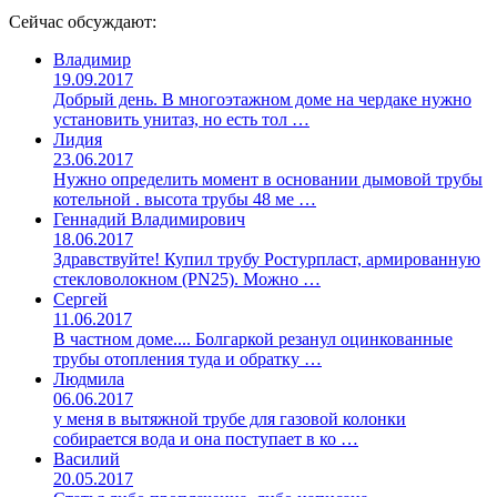
Сейчас обсуждают:
Владимир
19.09.2017
Добрый день. В многоэтажном доме на чердаке нужно
установить унитаз, но есть тол …
Лидия
23.06.2017
Нужно определить момент в основании дымовой трубы
котельной . высота трубы 48 ме …
Геннадий Владимирович
18.06.2017
Здравствуйте! Купил трубу Ростурпласт, армированную
стекловолокном (PN25). Можно …
Сергей
11.06.2017
В частном доме.... Болгаркой резанул оцинкованные
трубы отопления туда и обратку …
Людмила
06.06.2017
у меня в вытяжной трубе для газовой колонки
собирается вода и она поступает в ко …
Василий
20.05.2017