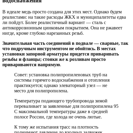
водоснабжения
В идеале медь просто создана для этих мест. Однако будем
реалистами: на такие расходы ЖКХ и муниципалитеты едва
ли пойдут. Более реалистичный вариант — сталь с
антикоррозионным цинковым покрытием. Она не ржавеет
нигде, кроме глубоко нарезанных резьб.
Значительная часть соединений в подвале — сварные, так
что подручным инструментом не обойтись. В местах
установки запорной арматуры придется приваривать
резьбы и фланцы; стояки же к розливам просто
привариваются напрямую
.
Совет: установка полипропиленовых труб на
системы горячего водоснабжения и отопления
практикуется; однако элеваторный узел — не
место для полипропилена.
Температура подающего трубопровода зимой
переваливает за заявленные для полипропилена 95
С максимальной температуры даже в средней
полосе России, где холода не очень лютые.
К тому же испытания трасс на плотность
поднимают давление до входных задвижек