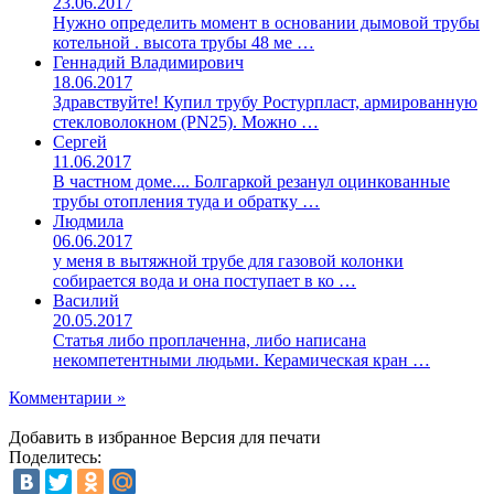
23.06.2017
Нужно определить момент в основании дымовой трубы
котельной . высота трубы 48 ме …
Геннадий Владимирович
18.06.2017
Здравствуйте! Купил трубу Ростурпласт, армированную
стекловолокном (PN25). Можно …
Сергей
11.06.2017
В частном доме.... Болгаркой резанул оцинкованные
трубы отопления туда и обратку …
Людмила
06.06.2017
у меня в вытяжной трубе для газовой колонки
собирается вода и она поступает в ко …
Василий
20.05.2017
Статья либо проплаченна, либо написана
некомпетентными людьми. Керамическая кран …
Комментарии »
Добавить в избранное
Версия для печати
Поделитесь: