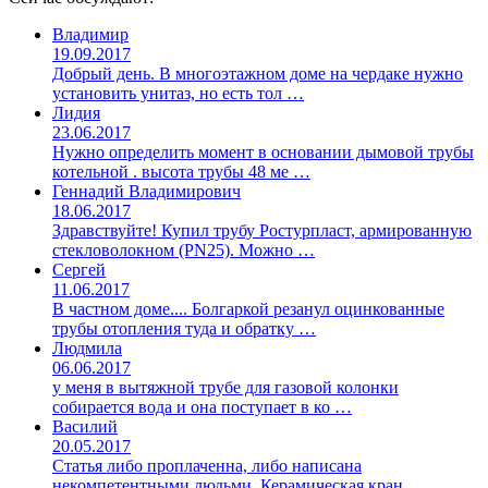
Владимир
19.09.2017
Добрый день. В многоэтажном доме на чердаке нужно
установить унитаз, но есть тол …
Лидия
23.06.2017
Нужно определить момент в основании дымовой трубы
котельной . высота трубы 48 ме …
Геннадий Владимирович
18.06.2017
Здравствуйте! Купил трубу Ростурпласт, армированную
стекловолокном (PN25). Можно …
Сергей
11.06.2017
В частном доме.... Болгаркой резанул оцинкованные
трубы отопления туда и обратку …
Людмила
06.06.2017
у меня в вытяжной трубе для газовой колонки
собирается вода и она поступает в ко …
Василий
20.05.2017
Статья либо проплаченна, либо написана
некомпетентными людьми. Керамическая кран …