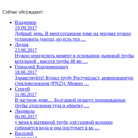
Сейчас обсуждают:
Владимир
19.09.2017
Добрый день. В многоэтажном доме на чердаке нужно
установить унитаз, но есть тол …
Лидия
23.06.2017
Нужно определить момент в основании дымовой трубы
котельной . высота трубы 48 ме …
Геннадий Владимирович
18.06.2017
Здравствуйте! Купил трубу Ростурпласт, армированную
стекловолокном (PN25). Можно …
Сергей
11.06.2017
В частном доме.... Болгаркой резанул оцинкованные
трубы отопления туда и обратку …
Людмила
06.06.2017
у меня в вытяжной трубе для газовой колонки
собирается вода и она поступает в ко …
Василий