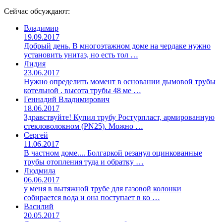
Сейчас обсуждают:
Владимир
19.09.2017
Добрый день. В многоэтажном доме на чердаке нужно
установить унитаз, но есть тол …
Лидия
23.06.2017
Нужно определить момент в основании дымовой трубы
котельной . высота трубы 48 ме …
Геннадий Владимирович
18.06.2017
Здравствуйте! Купил трубу Ростурпласт, армированную
стекловолокном (PN25). Можно …
Сергей
11.06.2017
В частном доме.... Болгаркой резанул оцинкованные
трубы отопления туда и обратку …
Людмила
06.06.2017
у меня в вытяжной трубе для газовой колонки
собирается вода и она поступает в ко …
Василий
20.05.2017