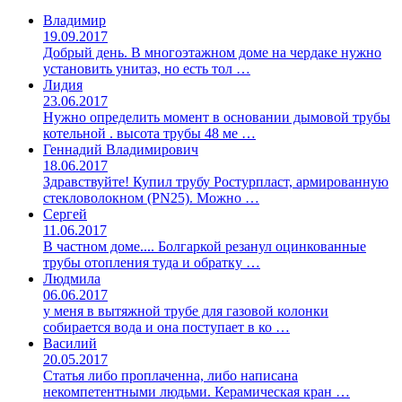
Владимир
19.09.2017
Добрый день. В многоэтажном доме на чердаке нужно
установить унитаз, но есть тол …
Лидия
23.06.2017
Нужно определить момент в основании дымовой трубы
котельной . высота трубы 48 ме …
Геннадий Владимирович
18.06.2017
Здравствуйте! Купил трубу Ростурпласт, армированную
стекловолокном (PN25). Можно …
Сергей
11.06.2017
В частном доме.... Болгаркой резанул оцинкованные
трубы отопления туда и обратку …
Людмила
06.06.2017
у меня в вытяжной трубе для газовой колонки
собирается вода и она поступает в ко …
Василий
20.05.2017
Статья либо проплаченна, либо написана
некомпетентными людьми. Керамическая кран …