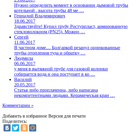
Нужно определить момент в основании дымовой трубы
котельной . высота трубы 48 ме …
Геннадий Владимирович
18.06.2017
Здравствуйте! Купил трубу Ростурпласт, армированную
стекловолокном (PN25). Можно …
Сергей
11.06.2017
В частном доме.... Болгаркой резанул оцинкованные
трубы отопления туда и обратку …
Людмила
06.06.2017
у меня в вытяжной трубе для газовой колонки
собирается вода и она поступает в ко …
Василий
20.05.2017
Статья либо проплаченна, либо написана
некомпетентными людьми. Керамическая кран …
Комментарии »
Добавить в избранное
Версия для печати
Поделитесь: