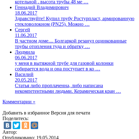
котельной . высота трубы 48 ме …
Геннадий Владимирович
18.06.2017
Здравствуйте! Купил трубу Ростурпласт, армированную
стекловолокном (PN25). Можно …
Сергей
11.06.2017
В частном доме.... Болгаркой резанул оцинкованные
трубы отопления туда и обратку …
Людмила
06.06.2017
у меня в вытяжной трубе для газовой колонки
собирается вода и она поступает в ко …
Василий
20.05.2017
Статья либо проплаченна, либо написана
некомпетентными людьми. Керамическая кран …
Комментарии »
Добавить в избранное
Версия для печати
Поделитесь:
Автор:
Опубликовано:
19.05.2014