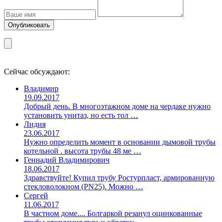
Сейчас обсуждают:
Владимир
19.09.2017
Добрый день. В многоэтажном доме на чердаке нужно
установить унитаз, но есть тол …
Лидия
23.06.2017
Нужно определить момент в основании дымовой трубы
котельной . высота трубы 48 ме …
Геннадий Владимирович
18.06.2017
Здравствуйте! Купил трубу Ростурпласт, армированную
стекловолокном (PN25). Можно …
Сергей
11.06.2017
В частном доме.... Болгаркой резанул оцинкованные