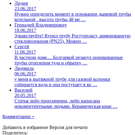
Лидия
23.06.2017
Нужно определить момент в основании дымовой трубы
котельной . высота трубы 48 ме …
Геннадий Владимирович
18.06.2017
Здравствуйте! Купил трубу Ростурпласт, армированную
стекловолокном (PN25). Можно …
Сергей
11.06.2017
В частном доме.... Болгаркой резанул оцинкованные
трубы отопления туда и обратку …
Людмила
06.06.2017
у меня в вытяжной трубе для газовой колонки
собирается вода и она поступает в ко …
Василий
20.05.2017
Статья либо проплаченна, либо написана
некомпетентными людьми. Керамическая кран …
Комментарии »
Добавить в избранное
Версия для печати
Поделитесь: