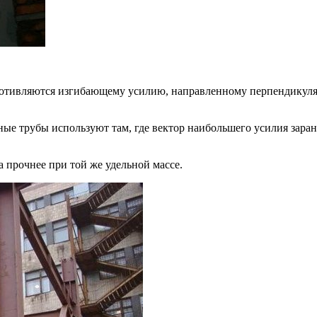
отивляются изгибающему усилию, направленному перпендикулярн
ые трубы используют там, где вектор наибольшего усилия зара
а прочнее при той же удельной массе.