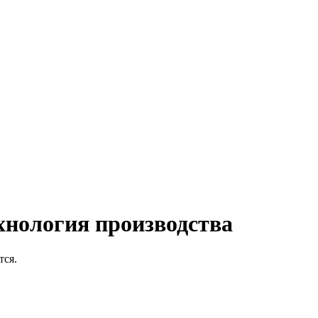
хнология производства
тся.