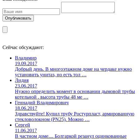
Сейчас обсуждают:
Владимир
19.09.2017
Добрый день. В многоэтажном доме на чердаке нужно
установить унитаз, но есть тол …
Лидия
23.06.2017
Нужно определить момент в основании дымовой трубы
котельной . высота трубы 48 ме …
Геннадий Владимирович
18.06.2017
Здравствуйте! Купил трубу Ростурпласт, армированную
стекловолокном (PN25). Можно …
Сергей
11.06.2017
В частном доме.... Болгаркой резанул оцинкованные