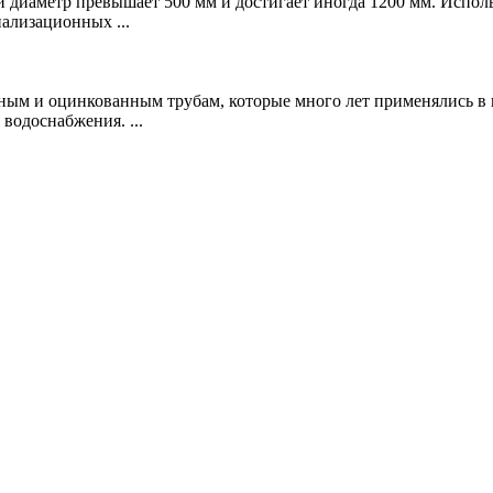
й диаметр превышает 500 мм и достигает иногда 1200 мм. Исполь
ализационных ...
ым и оцинкованным трубам, которые много лет применялись в к
водоснабжения. ...