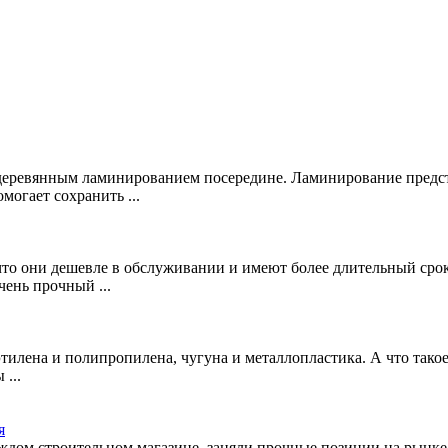
 деревянным ламинированием посередине. Ламинирование предста
могает сохранить ...
что они дешевле в обслуживании и имеют более длительный сро
ень прочный ...
тилена и полипропилена, чугуна и металлопластика. А что такое
...
я
дом строительном магазине, заняли прочные позиции на рынке,