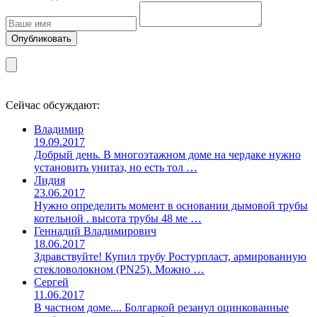
Сейчас обсуждают:
Владимир
19.09.2017
Добрый день. В многоэтажном доме на чердаке нужно
установить унитаз, но есть тол …
Лидия
23.06.2017
Нужно определить момент в основании дымовой трубы
котельной . высота трубы 48 ме …
Геннадий Владимирович
18.06.2017
Здравствуйте! Купил трубу Ростурпласт, армированную
стекловолокном (PN25). Можно …
Сергей
11.06.2017
В частном доме.... Болгаркой резанул оцинкованные