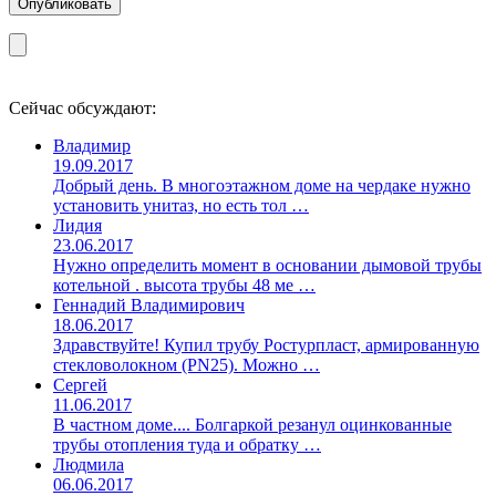
Сейчас обсуждают:
Владимир
19.09.2017
Добрый день. В многоэтажном доме на чердаке нужно
установить унитаз, но есть тол …
Лидия
23.06.2017
Нужно определить момент в основании дымовой трубы
котельной . высота трубы 48 ме …
Геннадий Владимирович
18.06.2017
Здравствуйте! Купил трубу Ростурпласт, армированную
стекловолокном (PN25). Можно …
Сергей
11.06.2017
В частном доме.... Болгаркой резанул оцинкованные
трубы отопления туда и обратку …
Людмила
06.06.2017