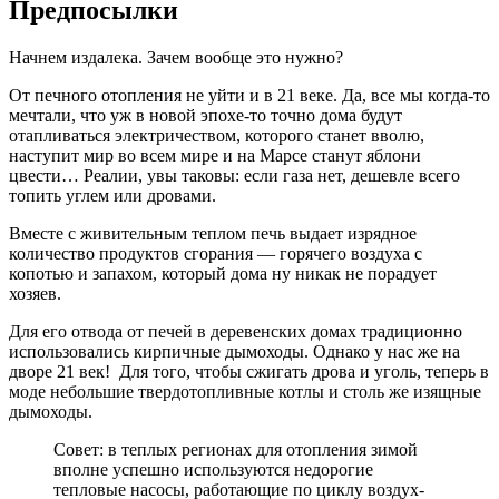
Предпосылки
Начнем издалека. Зачем вообще это нужно?
От печного отопления не уйти и в 21 веке. Да, все мы когда-то
мечтали, что уж в новой эпохе-то точно дома будут
отапливаться электричеством, которого станет вволю,
наступит мир во всем мире и на Марсе станут яблони
цвести… Реалии, увы таковы: если газа нет, дешевле всего
топить углем или дровами.
Вместе с живительным теплом печь выдает изрядное
количество продуктов сгорания — горячего воздуха с
копотью и запахом, который дома ну никак не порадует
хозяев.
Для его отвода от печей в деревенских домах традиционно
использовались кирпичные дымоходы. Однако у нас же на
дворе 21 век! Для того, чтобы сжигать дрова и уголь, теперь в
моде небольшие твердотопливные котлы и столь же изящные
дымоходы.
Совет: в теплых регионах для отопления зимой
вполне успешно используются недорогие
тепловые насосы, работающие по циклу воздух-