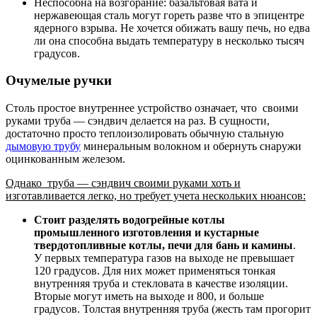
Неспособна на возгорание: базальтовая вата и
нержавеющая сталь могут гореть разве что в эпицентре
ядерного взрыва. Не хочется обижать вашу печь, но едва
ли она способна выдать температуру в несколько тысяч
градусов.
Очумелые ручки
Столь простое внутреннее устройство означает, что своими
руками труба — сэндвич делается на раз. В сущности,
достаточно просто теплоизолировать обычную стальную
дымовую трубу
минеральным волокном и обернуть снаружи
оцинкованным железом.
Однако труба — сэндвич своими руками хоть и
изготавливается легко, но требует учета нескольких нюансов:
Стоит разделять водогрейные котлы
промышленного изготовления и кустарные
твердотопливные котлы, печи для бань и камины
.
У первых температура газов на выходе не превышает
120 градусов. Для них может применяться тонкая
внутренняя труба и стекловата в качестве изоляции.
Вторые могут иметь на выходе и 800, и больше
градусов. Толстая внутренняя труба (жесть там прогорит