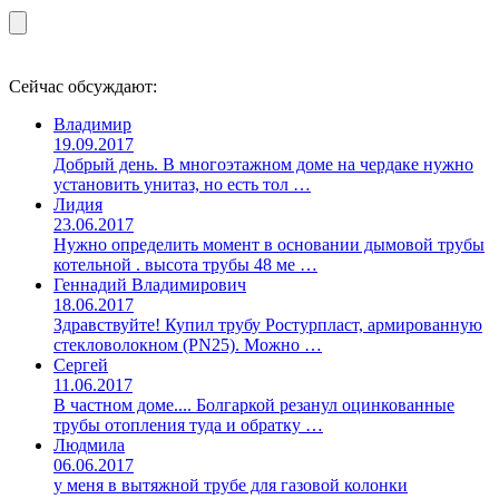
Сейчас обсуждают:
Владимир
19.09.2017
Добрый день. В многоэтажном доме на чердаке нужно
установить унитаз, но есть тол …
Лидия
23.06.2017
Нужно определить момент в основании дымовой трубы
котельной . высота трубы 48 ме …
Геннадий Владимирович
18.06.2017
Здравствуйте! Купил трубу Ростурпласт, армированную
стекловолокном (PN25). Можно …
Сергей
11.06.2017
В частном доме.... Болгаркой резанул оцинкованные
трубы отопления туда и обратку …
Людмила
06.06.2017
у меня в вытяжной трубе для газовой колонки