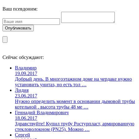
Ваш псевдоним:
Сейчас обсуждают:
Владимир
19.09.2017
Добрый день. В многоэтажном доме на чердаке нужно
установить унитаз, но есть тол …
Лидия
23.06.2017
Нужно определить момент в основании дымовой трубы
котельной . высота трубы 48 ме …
Геннадий Владимирович
18.06.2017
Здравствуйте! Купил трубу Ростурпласт, армированную
стекловолокном (PN25). Можно …
Сергей