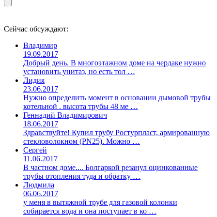
Сейчас обсуждают:
Владимир
19.09.2017
Добрый день. В многоэтажном доме на чердаке нужно
установить унитаз, но есть тол …
Лидия
23.06.2017
Нужно определить момент в основании дымовой трубы
котельной . высота трубы 48 ме …
Геннадий Владимирович
18.06.2017
Здравствуйте! Купил трубу Ростурпласт, армированную
стекловолокном (PN25). Можно …
Сергей
11.06.2017
В частном доме.... Болгаркой резанул оцинкованные
трубы отопления туда и обратку …
Людмила
06.06.2017
у меня в вытяжной трубе для газовой колонки
собирается вода и она поступает в ко …