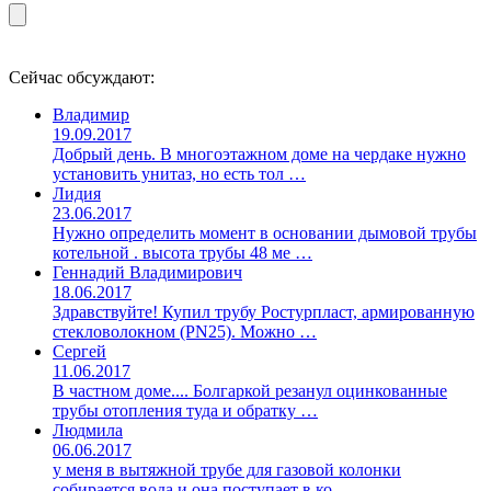
Сейчас обсуждают:
Владимир
19.09.2017
Добрый день. В многоэтажном доме на чердаке нужно
установить унитаз, но есть тол …
Лидия
23.06.2017
Нужно определить момент в основании дымовой трубы
котельной . высота трубы 48 ме …
Геннадий Владимирович
18.06.2017
Здравствуйте! Купил трубу Ростурпласт, армированную
стекловолокном (PN25). Можно …
Сергей
11.06.2017
В частном доме.... Болгаркой резанул оцинкованные
трубы отопления туда и обратку …
Людмила
06.06.2017
у меня в вытяжной трубе для газовой колонки
собирается вода и она поступает в ко …