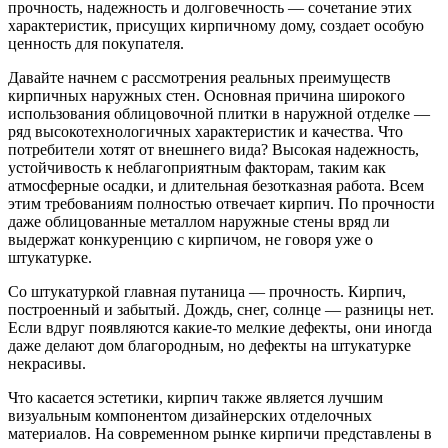
прочность, надежность и долговечность — сочетание этих
характеристик, присущих кирпичному дому, создает особую
ценность для покупателя.
Давайте начнем с рассмотрения реальных преимуществ
кирпичных наружных стен. Основная причина широкого
использования облицовочной плитки в наружной отделке —
ряд высокотехнологичных характеристик и качества. Что
потребители хотят от внешнего вида? Высокая надежность,
устойчивость к неблагоприятным факторам, таким как
атмосферные осадки, и длительная безотказная работа. Всем
этим требованиям полностью отвечает кирпич. По прочности
даже облицованные металлом наружные стены вряд ли
выдержат конкуренцию с кирпичом, не говоря уже о
штукатурке.
Со штукатуркой главная путаница — прочность. Кирпич,
построенный и забытый. Дождь, снег, солнце — разницы нет.
Если вдруг появляются какие-то мелкие дефекты, они иногда
даже делают дом благородным, но дефекты на штукатурке
некрасивы.
Что касается эстетики, кирпич также является лучшим
визуальным компонентом дизайнерских отделочных
материалов. На современном рынке кирпичи представлены в