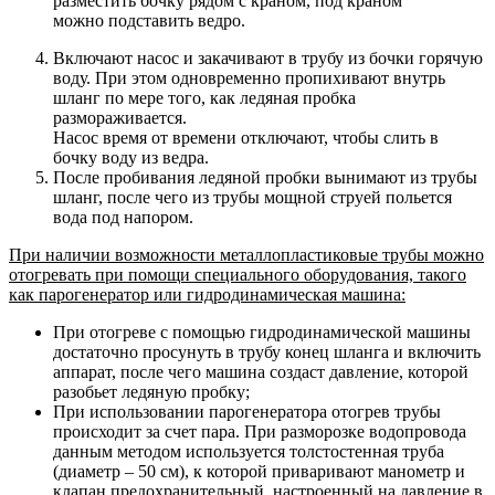
разместить бочку рядом с краном, под краном
можно подставить ведро.
Включают насос и закачивают в трубу из бочки горячую
воду. При этом одновременно пропихивают внутрь
шланг по мере того, как ледяная пробка
размораживается.
Насос время от времени отключают, чтобы слить в
бочку воду из ведра.
После пробивания ледяной пробки вынимают из трубы
шланг, после чего из трубы мощной струей польется
вода под напором.
При наличии возможности металлопластиковые трубы можно
отогревать при помощи специального оборудования, такого
как парогенератор или гидродинамическая машина:
При отогреве с помощью гидродинамической машины
достаточно просунуть в трубу конец шланга и включить
аппарат, после чего машина создаст давление, которой
разобьет ледяную пробку;
При использовании парогенератора отогрев трубы
происходит за счет пара. При разморозке водопровода
данным методом используется толстостенная труба
(диаметр – 50 см), к которой приваривают манометр и
клапан предохранительный, настроенный на давление в