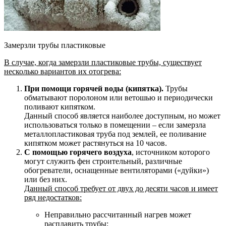
Замерзли трубы пластиковые
В случае, когда замерзли пластиковые трубы, существует
несколько вариантов их отогрева:
При помощи горячей воды (кипятка).
Трубы
обматывают поролоном или ветошью и периодически
поливают кипятком.
Данный способ является наиболее доступным, но может
использоваться только в помещении – если замерзла
металлопластиковая труба под землей, ее поливание
кипятком может растянуться на 10 часов.
С помощью горячего воздуха
, источником которого
могут служить фен строительный, различные
обогреватели, оснащенные вентиляторами («дуйки»)
или без них.
Данный способ требует от двух до десяти часов и имеет
ряд недостатков:
Неправильно рассчитанный нагрев может
расплавить трубы;