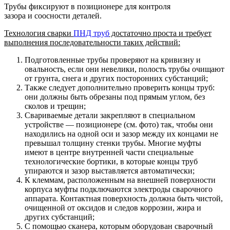
Трубы фиксируют в позиционере для контроля
зазора и соосности деталей.
Технология сварки
ПНД труб
достаточно проста и требует
выполнения последовательности таких действий:
Подготовленные трубы проверяют на кривизну и
овальность, если они невелики, полость трубы очищают
от грунта, снега и других посторонних субстанций;
Также следует дополнительно проверить концы труб:
они должны быть обрезаны под прямым углом, без
сколов и трещин;
Свариваемые детали закрепляют в специальном
устройстве — позиционере (см. фото) так, чтобы они
находились на одной оси и зазор между их концами не
превышал толщину стенки трубы. Многие муфты
имеют в центре внутренней части специальные
технологические бортики, в которые концы труб
упираются и зазор выставляется автоматически;
К клеммам, расположенным на внешней поверхности
корпуса муфты подключаются электроды сварочного
аппарата. Контактная поверхность должна быть чистой,
очищенной от оксидов и следов коррозии, жира и
других субстанций;
С помощью сканера, которым оборудован сварочный