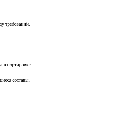
ду требований.
ранспортировке.
щиеся составы.