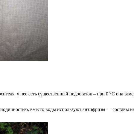
0
сителя, у нее есть существенный недостаток – при 0
С она заме
риодичностью, вместо воды используют антифризы — составы на